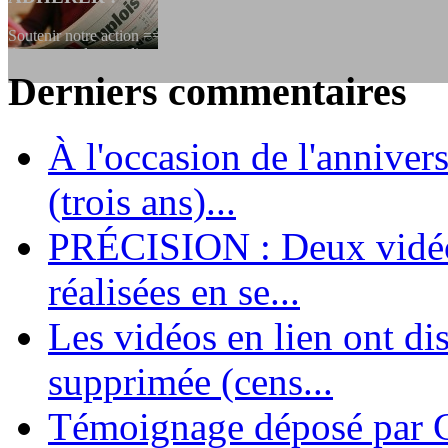
Soutenir notre action ==> Si vous souhaitez adhérer à l’association, vo
dessous, en le remplissant et en...
Derniers commentaires
LES FONDATEURS
À l'occasion de l'annivers
En 2004, une dizaine de personnes contribuèrent au lancement de l'assoc
dernières années. L'aventure se pou...
(trois ans)...
PRÉCISION : Deux vidéos
réalisées en se...
Les vidéos en lien ont di
supprimée (cens...
Témoignage déposé par G