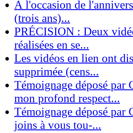
À l'occasion de l'annivers
En 2004, une dizaine de personnes contribuèrent au lancement de l'assoc
dernières années. L'aventure se pou...
(trois ans)...
PRÉCISION : Deux vidéos
réalisées en se...
Les vidéos en lien ont di
supprimée (cens...
Témoignage déposé par G
mon profond respect...
Témoignage déposé par C
joins à vous tou-...