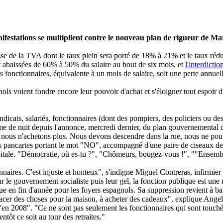
ifestations se multiplient contre le nouveau plan de rigueur de Ma
se de la TVA dont le taux plein sera porté de 18% à 21% et le taux réd
 abaissées de 60% à 50% du salaire au bout de six mois, et
l'interdicti
 fonctionnaires, équivalente à un mois de salaire, soit une perte annuel
ls voient fondre encore leur pouvoir d'achat et s'éloigner tout espoir d'
yndicats, salariés, fonctionnaires (dont des pompiers, des policiers ou de
mme de nuit depuis l'annonce, mercredi dernier, du plan gouvernemental d
ous n'achetons plus. Nous devons descendre dans la rue, nous ne pouvo
es pancartes portant le mot "NO", accompagné d'une paire de ciseaux de
itale. "Démocratie, où es-tu ?", "Chômeurs, bougez-vous !", ""Ensembl
nnaires. C'est injuste et honteux", s'indigne Miguel Contreras, infirmie
le gouvernement socialiste puis leur gel, la fonction publique est une n
 en fin d'année pour les foyers espagnols. Sa suppression revient à bai
placer des choses pour la maison, à acheter des cadeaux", explique Ange
'en 2008". "Ce ne sont pas seulement les fonctionnaires qui sont touchés
ntôt ce soit au tour des retraites."