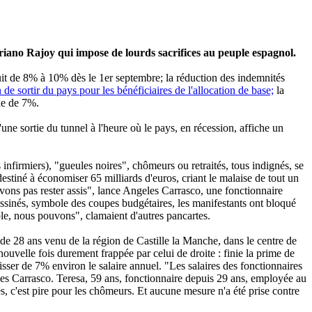
riano Rajoy qui impose de lourds sacrifices au peuple espagnol.
uit de 8% à 10% dès le 1er septembre; la réduction des indemnités
on de sortir du pays pour les bénéficiaires de l'allocation de base;
la
le de 7%.
une sortie du tunnel à l'heure où le pays, en récession, affiche un
s infirmiers), "gueules noires", chômeurs ou retraités, tous indignés, se
estiné à économiser 65 milliards d'euros, criant le malaise de tout un
ns pas rester assis", lance Angeles Carrasco, une fonctionnaire
ssinés, symbole des coupes budgétaires, les manifestants ont bloqué
e, nous pouvons", clamaient d'autres pancartes.
r de 28 ans venu de la région de Castille la Manche, dans le centre de
ouvelle fois durement frappée par celui de droite : finie la prime de
sser de 7% environ le salaire annuel. "Les salaires des fonctionnaires
les Carrasco. Teresa, 59 ans, fonctionnaire depuis 29 ans, employée au
, c'est pire pour les chômeurs. Et aucune mesure n'a été prise contre