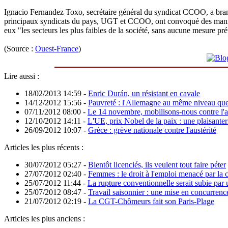
Ignacio Fernandez Toxo, secrétaire général du syndicat CCOO, a brandi
principaux syndicats du pays, UGT et CCOO, ont convoqué des manifesta
eux "les secteurs les plus faibles de la société, sans aucune mesure pré
(Source :
Ouest-France
)
Lire aussi :
18/02/2013 14:59
-
Enric Durán, un résistant en cavale
14/12/2012 15:56
-
Pauvreté : l'Allemagne au même niveau que
07/11/2012 08:00
-
Le 14 novembre, mobilisons-nous contre l'au
12/10/2012 14:11
-
L'UE, prix Nobel de la paix : une plaisanter
26/09/2012 10:07
-
Grèce : grève nationale contre l'austérité
Articles les plus récents :
30/07/2012 05:27
-
Bientôt licenciés, ils veulent tout faire péter
27/07/2012 02:40
-
Femmes : le droit à l'emploi menacé par la c
25/07/2012 11:44
-
La rupture conventionnelle serait subie par u
25/07/2012 08:47
-
Travail saisonnier : une mise en concurrence
21/07/2012 02:19
-
La CGT-Chômeurs fait son Paris-Plage
Articles les plus anciens :