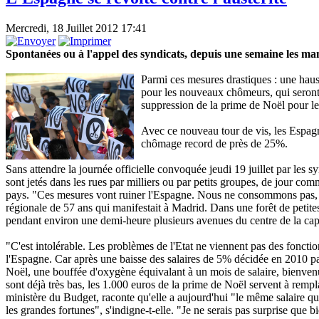
Mercredi, 18 Juillet 2012 17:41
Spontanées ou à l'appel des syndicats, depuis une semaine les man
Parmi ces mesures drastiques : une haus
pour les nouveaux chômeurs, qui seront
suppression de la prime de Noël pour les
Avec ce nouveau tour de vis, les Espagno
chômage record de près de 25%.
Sans attendre la journée officielle convoquée jeudi 19 juillet par les s
sont jetés dans les rues par milliers ou par petits groupes, de jour co
pays. "Ces mesures vont ruiner l'Espagne. Nous ne consommons pas, n
régionale de 57 ans qui manifestait à Madrid. Dans une forêt de petit
pendant environ une demi-heure plusieurs avenues du centre de la cap
"C'est intolérable. Les problèmes de l'Etat ne viennent pas des fonctio
l'Espagne. Car après une baisse des salaires de 5% décidée en 2010 par 
Noël, une bouffée d'oxygène équivalant à un mois de salaire, bienvenue
sont déjà très bas, les 1.000 euros de la prime de Noël servent à rem
ministère du Budget, raconte qu'elle a aujourd'hui "le même salaire qu
les grandes fortunes", s'indigne-t-elle. "Je ne serais pas surprise que bie