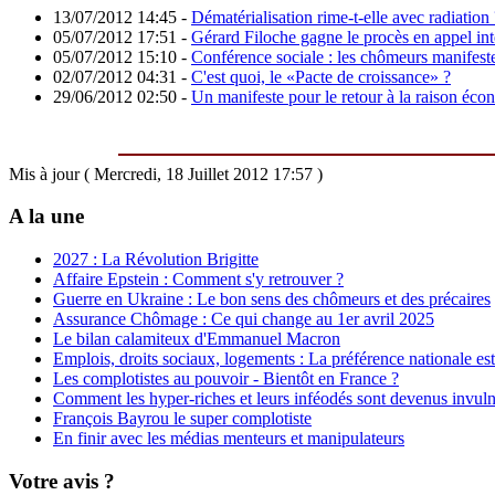
13/07/2012 14:45
-
Dématérialisation rime-t-elle avec radiation 
05/07/2012 17:51
-
Gérard Filoche gagne le procès en appel int
05/07/2012 15:10
-
Conférence sociale : les chômeurs manifest
02/07/2012 04:31
-
C'est quoi, le «Pacte de croissance» ?
29/06/2012 02:50
-
Un manifeste pour le retour à la raison éc
Mis à jour ( Mercredi, 18 Juillet 2012 17:57 )
A la une
2027 : La Révolution Brigitte
Affaire Epstein : Comment s'y retrouver ?
Guerre en Ukraine : Le bon sens des chômeurs et des précaires
Assurance Chômage : Ce qui change au 1er avril 2025
Le bilan calamiteux d'Emmanuel Macron
Emplois, droits sociaux, logements : La préférence nationale est 
Les complotistes au pouvoir - Bientôt en France ?
Comment les hyper-riches et leurs inféodés sont devenus invuln
François Bayrou le super complotiste
En finir avec les médias menteurs et manipulateurs
Votre avis ?