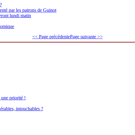
?
enté par les patrons de Guinot
eront lundi matin
onomique
<< Page précédente
Page suivante >>
une priorité !
érables, intouchables ?