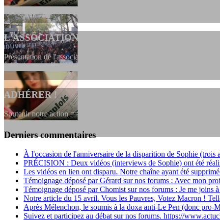
L'ASSOCIATION
Présentation de l'association et de sa charte qui encadre nos actions 
ADHÉRER !
Soutenir notre action ==> Si vous souhaitez adhérer à l’association, vou
Derniers commentaires
LES FONDATEURS
À l'occasion de l'anniversaire de la disparition de Sophie (trois a
PRÉCISION : Deux vidéos (interviews de Sophie) ont été réalis
En 2004, une dizaine de personnes contribuèrent au lancement de l'assoc
Les vidéos en lien ont disparu. Notre chaîne ayant été supprimée
Témoignage déposé par Gérard sur nos forums : Avec mon profo
Témoignage déposé par Chomist sur nos forums : Je me joins à 
Notre article du 15 avril. Vous les Pauvres, Votez Macron ! Telle
Après Mélenchon, le soumis à la doxa anti-Le Pen (donc pro-M
Suivez et participez au débat sur nos forums. https://www.actu