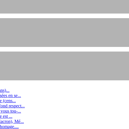
et engagements depuis 2004.
s pouvez le faire par mail ou par écrit en copiant-collant le bulletin d’
ns)...
ées en se...
iation. Elles furent plusieurs centaines à s'investir parfois au quotidi
 (cens...
nd respect...
vous tou-...
 est ...
acron), Mé...
chomage....