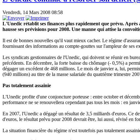
Vendredi, 14 Mars 2008 08:58
L'Unedic rétablit ses finances plus rapidement que prévu. Après a
hausse ses prévisions pour 2008. Une manne qui attise la convoitise 
Il est de bonnes nouvelles qu'il vaut mieux cacher. Le régime d'assur
fournissant des informations au compte-gouttes sur l'ampleur de ses e
Les syndicats gestionnaires de l'Unedic, qui doivent se réunir en bur
précédents. En décembre, la forte baisse du chômage (- 0,5%) a permis 
dégager un excédent de 468 millions. Le mois de janvier a, lui, permis 
(940 millions) au titre de la masse salariale du quatrième trimestre 200
Pas totalement assainie
L'Unedic profite d'une conjoncture porteuse : entre octobre et décembr
performance ne se renouvellera cependant pas tous les mois : en janvier,
En 2007, l'Unedic a dégagé un résultat de 3,5 milliards d'euros. Ce der
d'euros, le résultat prévu pour 2008 devrait être, lui aussi, révisé en f
La situation financière du régime n'est toutefois pas totalement assaini