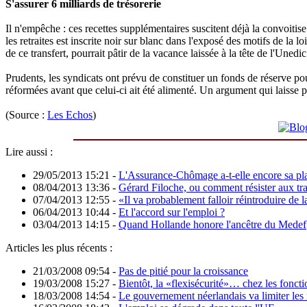
S'assurer 6 milliards de trésorerie
Il n'empêche : ces recettes supplémentaires suscitent déjà la convoitis
les retraites est inscrite noir sur blanc dans l'exposé des motifs de l
de ce transfert, pourrait pâtir de la vacance laissée à la tête de l'Une
Prudents, les syndicats ont prévu de constituer un fonds de réserve po
réformées avant que celui-ci ait été alimenté. Un argument qui laisse pe
(Source :
Les Echos
)
Lire aussi :
29/05/2013 15:21
-
L'Assurance-Chômage a-t-elle encore sa pl
08/04/2013 13:36
-
Gérard Filoche, ou comment résister aux traî
07/04/2013 12:55
-
«Il va probablement falloir réintroduire de 
06/04/2013 10:44
-
Et l'accord sur l'emploi ?
03/04/2013 14:15
-
Quand Hollande honore l'ancêtre du Medef
Articles les plus récents :
21/03/2008 09:54
-
Pas de pitié pour la croissance
19/03/2008 15:27
-
Bientôt, la «flexisécurité»… chez les foncti
18/03/2008 14:54
-
Le gouvernement néerlandais va limiter les