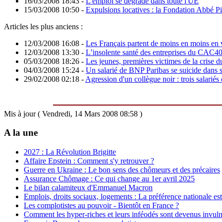
16/03/2008 18:43
-
L'emploi se dégrade dans toute l'UE
15/03/2008 10:50
-
Expulsions locatives : la Fondation Abbé Pie
Articles les plus anciens :
12/03/2008 16:08
-
Les Français partent de moins en moins en
12/03/2008 13:30
-
L’insolente santé des entreprises du CAC4
05/03/2008 18:26
-
Les jeunes, premières victimes de la crise 
04/03/2008 15:24
-
Un salarié de BNP Paribas se suicide dans 
29/02/2008 02:18
-
Agression d'un collègue noir : trois salarié
Mis à jour ( Vendredi, 14 Mars 2008 08:58 )
A la une
2027 : La Révolution Brigitte
Affaire Epstein : Comment s'y retrouver ?
Guerre en Ukraine : Le bon sens des chômeurs et des précaires
Assurance Chômage : Ce qui change au 1er avril 2025
Le bilan calamiteux d'Emmanuel Macron
Emplois, droits sociaux, logements : La préférence nationale est 
Les complotistes au pouvoir - Bientôt en France ?
Comment les hyper-riches et leurs inféodés sont devenus invuln