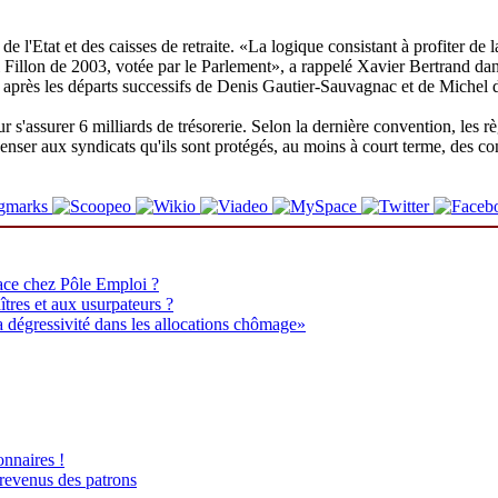
e de l'Etat et des caisses de retraite. «La logique consistant à profite
a loi Fillon de 2003, votée par le Parlement», a rappelé Xavier Bertrand 
dic après les départs successifs de Denis Gautier-Sauvagnac et de Michel d
ur s'assurer 6 milliards de trésorerie. Selon la dernière convention, les
nser aux syndicats qu'ils sont protégés, au moins à court terme, des conv
ace chez Pôle Emploi ?
tres et aux usurpateurs ?
la dégressivité dans les allocations chômage»
onnaires !
 revenus des patrons