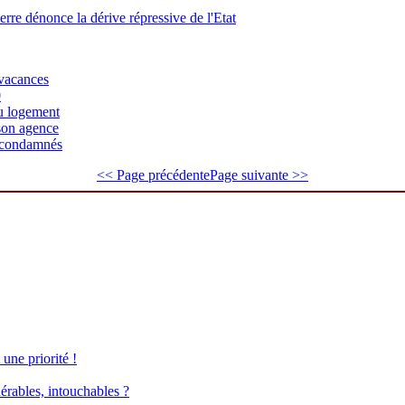
rre dénonce la dérive répressive de l'Etat
 vacances
0
du logement
son agence
s condamnés
<< Page précédente
Page suivante >>
une priorité !
érables, intouchables ?