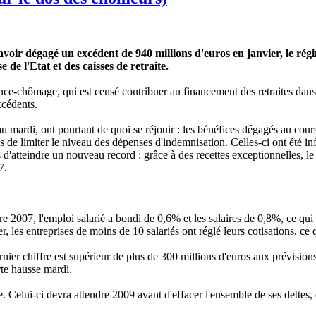
voir dégagé un excédent de 940 millions d'euros en janvier, le rég
de l'Etat et des caisses de retraite.
ance-chômage, qui est censé contribuer au financement des retraites da
xcédents.
eau mardi, ont pourtant de quoi se réjouir : les bénéfices dégagés au c
de limiter le niveau des dépenses d'indemnisation. Celles-ci ont été in
d'atteindre un nouveau record : grâce à des recettes exceptionnelles, le
7.
e 2007, l'emploi salarié a bondi de 0,6% et les salaires de 0,8%, ce qui
 les entreprises de moins de 10 salariés ont réglé leurs cotisations, ce q
nier chiffre est supérieur de plus de 300 millions d'euros aux prévisions
orte hausse mardi.
e. Celui-ci devra attendre 2009 avant d'effacer l'ensemble de ses dettes, 