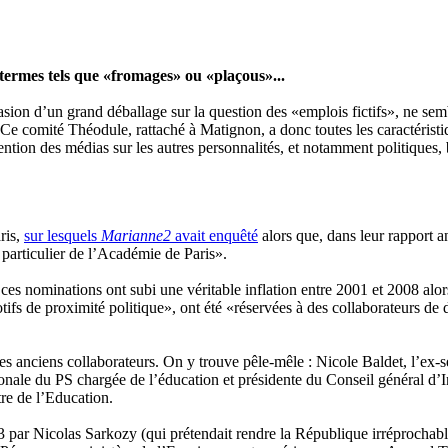
es termes tels que «fromages» ou «plaçous»...
casion d’un grand déballage sur la question des «emplois fictifs», ne sem
] Ce comité Théodule, rattaché à Matignon, a donc toutes les caractérist
ttention des médias sur les autres personnalités, et notamment politique
ris,
sur lesquels
Marianne2
avait enquêté
alors que, dans leur rapport a
articulier de l’Académie de Paris».
ces nominations ont subi une véritable inflation entre 2001 et 2008 alor
ifs de proximité politique», ont été «réservées à des collaborateurs de 
es anciens collaborateurs. On y trouve pêle-mêle : Nicole Baldet, l’ex-se
nale du PS chargée de l’éducation et présidente du Conseil général d’
tre de l’Education.
par Nicolas Sarkozy (qui prétendait rendre la République irréprochable)