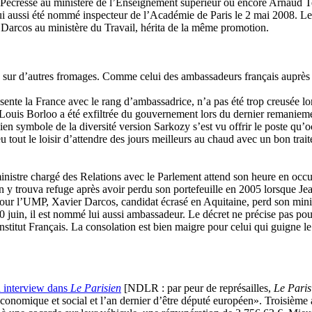
 Pécresse au ministère de l’Enseignement supérieur ou encore Arnaud Teul
ui aussi été nommé inspecteur de l’Académie de Paris le 2 mai 2008. Le
r Darcos au ministère du Travail, hérita de la même promotion.
 sur d’autres fromages. Comme celui des ambassadeurs français auprès d’in
sente la France avec le rang d’ambassadrice, n’a pas été trop creusée lor
ean-Louis Borloo a été exfiltrée du gouvernement lors du dernier remani
cien symbole de la diversité version Sarkozy s’est vu offrir le poste qu
u tout le loisir d’attendre des jours meilleurs au chaud avec un bon tr
nistre chargé des Relations avec le Parlement attend son heure en occ
 y trouva refuge après avoir perdu son portefeuille en 2005 lorsque Jea
our l’UMP, Xavier Darcos, candidat écrasé en Aquitaine, perd son ministè
 10 juin, il est nommé lui aussi ambassadeur. Le décret ne précise pas pou
e l’Institut Français. La consolation est bien maigre pour celui qui guign
n interview dans
Le Parisien
[NDLR : par peur de représailles,
Le Paris
onomique et social et l’an dernier d’être député européen». Troisième 