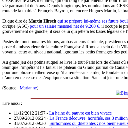
CESE assure à ses membres, qui ont rang de parlementaire donc droit à 
vie par mandat de 5 ans. Depuis longtemps, les nominations au CESE s
route de la mairie à François Bayrou, ou encore Hugues Martin, le bra
Et que dire de
Martin Hirsch
qui se prépare lui-même ses futurs boul
civique (ASC)
pour un salaire mensuel net de 9.200 €,
il occupe le pr
gouvernement de gauche, il sera celui qui jettera les bases légales de l
Postes de fonctionnaires bidons, ambassadeurs farniente, présidences 
poste d’ambassadeur de la culture Française à Rome au sein de la Villa M
voyants, ceux au niveau national, ignorant les petits fromages des petit
Au grand jeu des potins auquel se livre le tout-Paris lors de dîners o
Sauf que l’impétrant l’a fait sur le plateau du Grand journal de Canal+
pour une phrase malheureuse qu’il a reniée sans tarder, le fondateur d
n’aura eu de cesse de s’expliquer sur sa situation. Sans lui jeter une 
(Source :
Marianne
)
Lire aussi :
11/12/2012 21:57
-
La haine du pauvre est bien vivace
27/09/2012 06:24
-
La France découvre, horrifiée, ses 3 millio
31/07/2012 09:30
-
Surhommes ou dilettantes : nos bienheureux