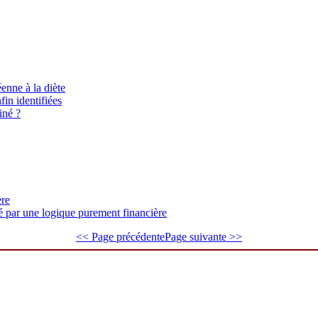
enne à la diète
in identifiées
miné ?
ère
 par une logique purement financière
<< Page précédente
Page suivante >>