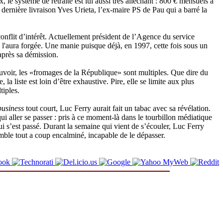
e système de retraite est lui aussi très alléchant : 800 € mensuels à
ernière livraison Yves Urieta, l’ex-maire PS de Pau qui a barré la
 conflit d’intérêt. Actuellement président de l’Agence du service
l l'aura forgée. Une manie puisque déjà, en 1997, cette fois sous un
 après sa démission.
uvoir, les «fromages de la République» sont multiples. Que dire du
a liste est loin d’être exhaustive. Pire, elle se limite aux plus
tiples.
business
tout court, Luc Ferry aurait fait un tabac avec sa révélation.
ui aller se passer : pris à ce moment-là dans le tourbillon médiatique
i s’est passé. Durant la semaine qui vient de s’écouler, Luc Ferry
emble tout a coup encalminé, incapable de le dépasser.