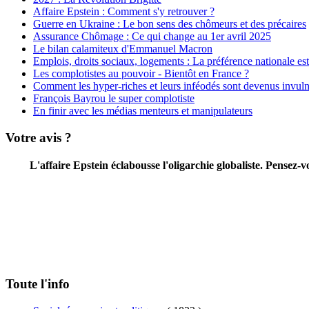
Affaire Epstein : Comment s'y retrouver ?
Guerre en Ukraine : Le bon sens des chômeurs et des précaires
Assurance Chômage : Ce qui change au 1er avril 2025
Le bilan calamiteux d'Emmanuel Macron
Emplois, droits sociaux, logements : La préférence nationale est 
Les complotistes au pouvoir - Bientôt en France ?
Comment les hyper-riches et leurs inféodés sont devenus invuln
François Bayrou le super complotiste
En finir avec les médias menteurs et manipulateurs
Votre avis ?
L'affaire Epstein éclabousse l'oligarchie globaliste. Pensez
Toute l'info