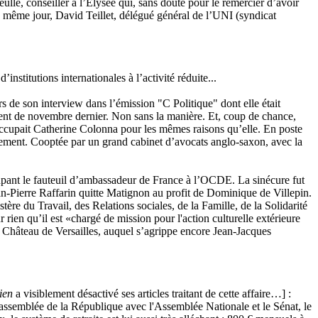
lé, conseiller à l’Elysée qui, sans doute pour le remercier d’avoir
 même jour, David Teillet, délégué général de l’UNI (syndicat
stitutions internationales à l’activité réduite...
s de son interview dans l’émission "C Politique" dont elle était
ement de novembre dernier. Non sans la manière. Et, coup de chance,
’occupait Catherine Colonna pour les mêmes raisons qu’elle. En poste
aitement. Cooptée par un grand cabinet d’avocats anglo-saxon, avec la
upant le fauteuil d’ambassadeur de France à l’OCDE. La sinécure fut
n-Pierre Raffarin quitte Matignon au profit de Dominique de Villepin.
re du Travail, des Relations sociales, de la Famille, de la Solidarité
r rien qu’il est «chargé de mission pour l'action culturelle extérieure
e le Château de Versailles, auquel s’agrippe encore Jean-Jacques
ien
a visiblement désactivé ses articles traitant de cette affaire…] :
assemblée de la République avec l'Assemblée Nationale et le Sénat, le