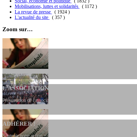
Social, économie et politique
( 1832 )
Mobilisations, luttes et solidarités
( 1172 )
La revue de presse
( 1924 )
L'actualité du site
( 357 )
Zoom sur…
L'ASSOCIATION
Présentation de l'association et de sa charte qui encadre nos actions 
ADHÉRER !
Soutenir notre action ==> Si vous souhaitez adhérer à l’association, vou