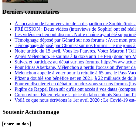
Derniers commentaires
LES FONDATEURS
À l'occasion de l'anniversaire de la disparition de Sophie (trois a
PRÉCISION : Deux vidéos (interviews de Sophie) ont été réalis
En 2004, une dizaine de personnes contribuèrent au lancement de l'assoc
Les vidéos en lien ont disparu. Notre chaîne ayant été supprimée
Témoignage déposé par Gérard sur nos forums : Avec mon profo
Témoignage déposé par Chomist sur nos forums : Je me joins à 
Notre article du 15 avril. Vous les Pauvres, Votez Macron ! Telle
Après Mélenchon, le soumis à la doxa anti-Le Pen (donc pro-M
Suivez et participez au débat sur nos forums. https://www.actu
Pour Idriss Aberkane, Mélenchon a perdu l'occasion d'entrer dan
Mélenchon appelle à voter pour la retraite à 65 ans, le Pass Vacc
Pfizer a doublé son bénéfice net en 2021, à 22 milliards de dolla
Pour en discuter et en débattre, rendez-vous sur nos forums (insc
Piqûre de Rappel Bien sûr qu'ils ont accès à vos datas (comptes 
Coronavirus: Biden relance la piste du labo chinois Suscitant l’ir
Voilà ce que nous écrivions le 1er avril 2020 : Le Covid-19 est-i
Soutenir Actuchomage