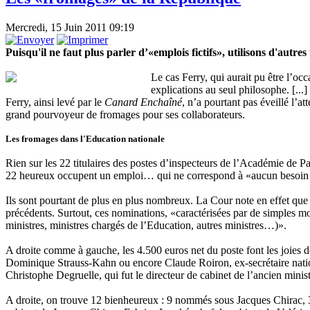
Mercredi, 15 Juin 2011 09:19
Puisqu'il ne faut plus parler d’«emplois fictifs», utilisons d'autr
Le cas Ferry, qui aurait pu être l’oc
explications au seul philosophe. [...
Ferry, ainsi levé par le
Canard Enchaîné
, n’a pourtant pas éveillé l’a
grand pourvoyeur de fromages pour ses collaborateurs.
Les fromages dans l'Education nationale
Rien sur les 22 titulaires des postes d’inspecteurs de l’Académie de Pa
22 heureux occupent un emploi… qui ne correspond à «aucun besoin p
Ils sont pourtant de plus en plus nombreux. La Cour note en effet que 
précédents. Surtout, ces nominations, «caractérisées par de simples mot
ministres, ministres chargés de l’Education, autres ministres…)».
A droite comme à gauche, les 4.500 euros net du poste font les joies d
Dominique Strauss-Kahn ou encore Claude Roiron, ex-secrétaire natio
Christophe Degruelle, qui fut le directeur de cabinet de l’ancien minis
A droite, on trouve 12 bienheureux : 9 nommés sous Jacques Chirac, 3 