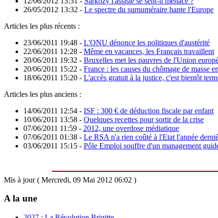
12/06/2012 13:31
-
Sarkozy l'assisté se sent-il menacé ?
26/05/2012 13:32
-
Le spectre du surnuméraire hante l'Europe
Articles les plus récents :
23/06/2011 19:48
-
L'ONU dénonce les politiques d'austérité
22/06/2011 12:28
-
Même en vacances, les Français travaillent
20/06/2011 19:32
-
Bruxelles met les pauvres de l'Union europé
20/06/2011 15:22
-
France : les causes du chômage de masse enf
18/06/2011 15:20
-
L'accès gratuit à la justice, c'est bientôt ter
Articles les plus anciens :
14/06/2011 12:54
-
ISF : 300 € de déduction fiscale par enfant
10/06/2011 13:58
-
Quelques recettes pour sortir de la crise
07/06/2011 11:59
-
2012, une overdose médiatique
07/06/2011 01:38
-
Le RSA n'a rien coûté à l'Etat l'année derni
03/06/2011 15:15
-
Pôle Emploi souffre d'un management guidé
Mis à jour ( Mercredi, 09 Mai 2012 06:02 )
A la une
2027 : La Révolution Brigitte