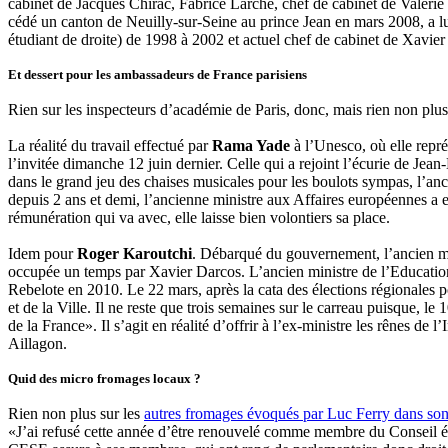
cabinet de Jacques Chirac, Fabrice Larché, chef de cabinet de Valérie
cédé un canton de Neuilly-sur-Seine au prince Jean en mars 2008, a l
étudiant de droite) de 1998 à 2002 et actuel chef de cabinet de Xavie
Et dessert pour les ambassadeurs de France parisiens
Rien sur les inspecteurs d’académie de Paris, donc, mais rien non plus
La réalité du travail effectué par
Rama Yade
à l’Unesco, où elle repré
l’invitée dimanche 12 juin dernier. Celle qui a rejoint l’écurie de J
dans le grand jeu des chaises musicales pour les boulots sympas, l’an
depuis 2 ans et demi, l’ancienne ministre aux Affaires européennes a e
rémunération qui va avec, elle laisse bien volontiers sa place.
Idem pour
Roger Karoutchi
. Débarqué du gouvernement, l’ancien mi
occupée un temps par Xavier Darcos. L’ancien ministre de l’Education
Rebelote en 2010. Le 22 mars, après la cata des élections régionales p
et de la Ville. Il ne reste que trois semaines sur le carreau puisque, le
de la France». Il s’agit en réalité d’offrir à l’ex-ministre les rênes d
Aillagon.
Quid des micro fromages locaux ?
Rien non plus sur les
autres fromages évoqués par Luc Ferry dans so
«J’ai refusé cette année d’être renouvelé comme membre du Conseil éc