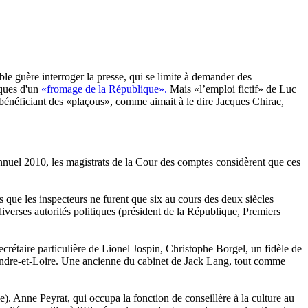
ble guère interroger la presse, qui se limite à demander des
iques d'un
«fromage de la République».
Mais «l’emploi fictif» de Luc
s, bénéficiant des «plaçous», comme aimait à le dire Jacques Chirac,
nnuel 2010, les magistrats de la Cour des comptes considèrent que ces
s que les inspecteurs ne furent que six au cours des deux siècles
diverses autorités politiques (président de la République, Premiers
crétaire particulière de Lionel Jospin, Christophe Borgel, un fidèle de
Indre-et-Loire. Une ancienne du cabinet de Jack Lang, tout comme
. Anne Peyrat, qui occupa la fonction de conseillère à la culture au