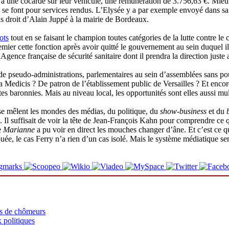
une cocarde sur leur véhicule, une rémunération de 3.756,63 €. Mieux, l
e font pour services rendus. L’Elysée y a par exemple envoyé dans sa d
s droit d’Alain Juppé à la mairie de Bordeaux.
ots
tout en se faisant le champion toutes catégories de la lutte contre le
emier cette fonction après avoir quitté le gouvernement au sein duquel i
’Agence française de sécurité sanitaire dont il prendra la direction juste
de pseudo-administrations, parlementaires au sein d’assemblées sans po
edicis ? De patron de l’établissement public de Versailles ? Et encore, l
es baronnies. Mais au niveau local, les opportunités sont elles aussi mul
ù se mêlent les mondes des médias, du politique, du
show-business
et du
. Il suffisait de voir la tête de Jean-François Kahn pour comprendre ce q
e
Marianne
a pu voir en direct les mouches changer d’âne. Et c’est ce qu
bouée, le cas Ferry n’a rien d’un cas isolé. Mais le système médiatique s
ns de chômeurs
 politiques