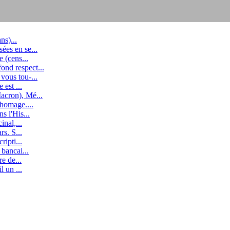
ns)...
ées en se...
iation. Elles furent plusieurs centaines à s'investir parfois au quotidi
 (cens...
nd respect...
vous tou-...
 est ...
acron), Mé...
chomage....
s l'His...
inal,...
rs. S...
ripti...
bancai...
e de...
l un ...