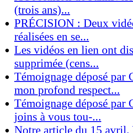
dernières années. L'aventure se pou...
(trois ans)...
PRÉCISION : Deux vidéos
réalisées en se...
Les vidéos en lien ont di
supprimée (cens...
Témoignage déposé par G
mon profond respect...
Témoignage déposé par C
joins à vous tou-...
Notre article du 15 avril