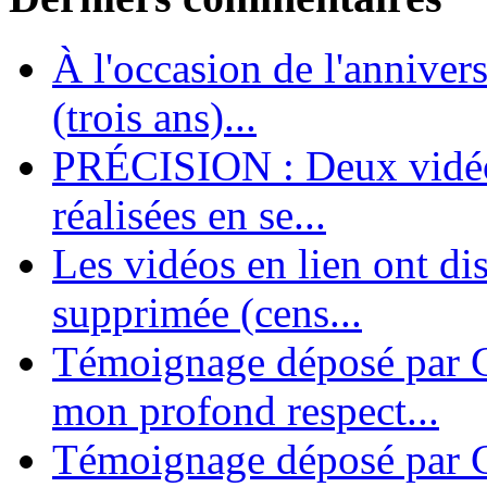
LES FONDATEURS
À l'occasion de l'annivers
En 2004, une dizaine de personnes contribuèrent au lancement de l'assoc
dernières années. L'aventure se pou...
(trois ans)...
PRÉCISION : Deux vidéos
réalisées en se...
Les vidéos en lien ont di
supprimée (cens...
Témoignage déposé par G
mon profond respect...
Témoignage déposé par C