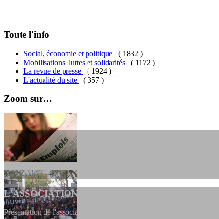
Toute l'info
Social, économie et politique
( 1832 )
Mobilisations, luttes et solidarités
( 1172 )
La revue de presse
( 1924 )
L'actualité du site
( 357 )
Zoom sur…
L'ASSOCIATION
Présentation de l'association et de sa charte qui encadre nos actions 