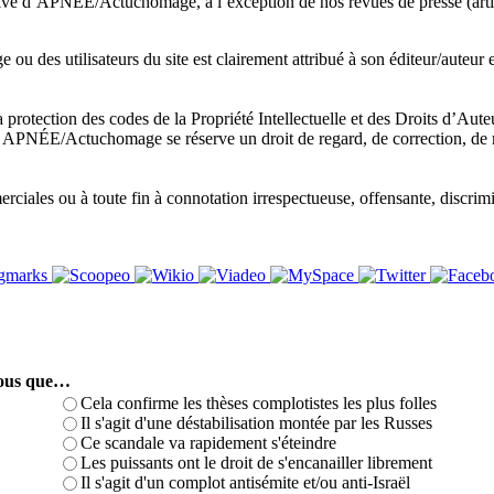
sive d’APNÉE/Actuchomage, à l’exception de nos revues de presse (articl
ou des utilisateurs du site est clairement attribué à son éditeur/auteur
a protection des codes de la Propriété Intellectuelle et des Droits d’Aut
te. APNÉE/Actuchomage se réserve un droit de regard, de correction, de 
iales ou à toute fin à connotation irrespectueuse, offensante, discrimin
-vous que…
Cela confirme les thèses complotistes les plus folles
Il s'agit d'une déstabilisation montée par les Russes
Ce scandale va rapidement s'éteindre
Les puissants ont le droit de s'encanailler librement
Il s'agit d'un complot antisémite et/ou anti-Israël