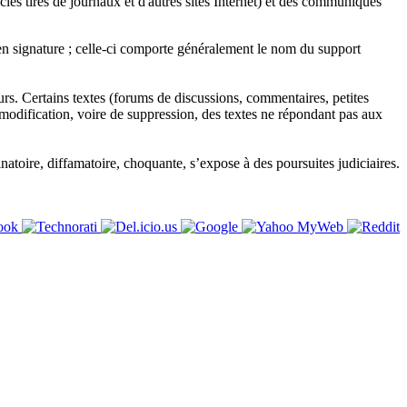
es tirés de journaux et d'autres sites Internet) et des communiqués
 en signature ; celle-ci comporte généralement le nom du support
eurs. Certains textes (forums de discussions, commentaires, petites
modification, voire de suppression, des textes ne répondant pas aux
atoire, diffamatoire, choquante, s’expose à des poursuites judiciaires.