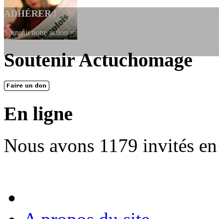
ADHÉRER !
Soutenir notre action ==> Si vous souhaitez adhérer à l’association, vo
dessous, en le remplissant et en...
Soutenir Actuchomage
LES FONDATEURS
En 2004, une dizaine de personnes contribuèrent au lancement de l'assoc
dernières années. L'aventure se pou...
En ligne
Nous avons 1179 invités en