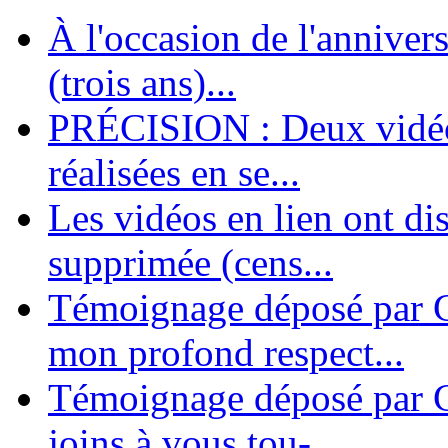
À l'occasion de l'annivers
En 2004, une dizaine de personnes contribuèrent au lancement de l'assoc
dernières années. L'aventure se pou...
(trois ans)...
PRÉCISION : Deux vidéos
réalisées en se...
Les vidéos en lien ont di
supprimée (cens...
Témoignage déposé par G
mon profond respect...
Témoignage déposé par C
joins à vous tou-...