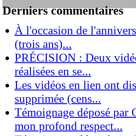
Derniers commentaires
LES FONDATEURS
À l'occasion de l'annivers
En 2004, une dizaine de personnes contribuèrent au lancement de l'assoc
dernières années. L'aventure se pou...
(trois ans)...
PRÉCISION : Deux vidéos
réalisées en se...
Les vidéos en lien ont di
supprimée (cens...
Témoignage déposé par G
mon profond respect...