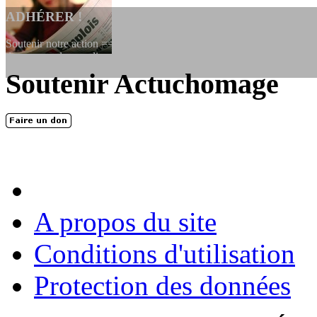
ADHÉRER !
Soutenir notre action ==> Si vous souhaitez adhérer à l’association, vo
dessous, en le remplissant et en...
Soutenir Actuchomage
LES FONDATEURS
En 2004, une dizaine de personnes contribuèrent au lancement de l'assoc
dernières années. L'aventure se pou...
A propos du site
Conditions d'utilisation
Protection des données