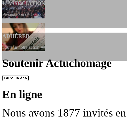
L'ASSOCIATION
Présentation de l'association et de sa charte qui encadre nos actions 
ADHÉRER !
Soutenir notre action ==> Si vous souhaitez adhérer à l’association, vo
dessous, en le remplissant et en...
Soutenir Actuchomage
LES FONDATEURS
En 2004, une dizaine de personnes contribuèrent au lancement de l'assoc
dernières années. L'aventure se pou...
En ligne
Nous avons 1877 invités en