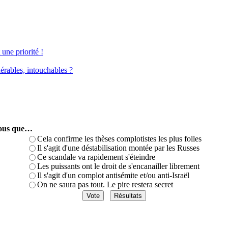
une priorité !
érables, intouchables ?
-vous que…
Cela confirme les thèses complotistes les plus folles
Il s'agit d'une déstabilisation montée par les Russes
Ce scandale va rapidement s'éteindre
Les puissants ont le droit de s'encanailler librement
Il s'agit d'un complot antisémite et/ou anti-Israël
On ne saura pas tout. Le pire restera secret