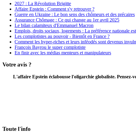
2027 : La Révolution Brigitte
Affaire Epstein : Comment s'y retrouver ?
Guerre en Ukraine : Le bon sens des chômeurs et des précaires
Assurance Chômage : Ce qui change au 1er avril 2025
Le bilan calamiteux d'Emmanuel Macron
Emplois, droits sociaux, logements : La préférence nationale est 
Les complotistes au pouvoir - Bientôt en France ?
Comment les hyper-riches et leurs inféodés sont devenus invuln
François Bayrou le super complotiste
En finir avec les médias menteurs et manipulateurs
Votre avis ?
L'affaire Epstein éclabousse l'oligarchie globaliste. Pensez
Toute l'info