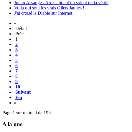
Julian Assange : Arrestation d'un soldat de la vérité
Voilà qui sont les vrais Gilets Jaunes !
J'ai croisé le Diable sur Internet
«
Début
Préc
1
2
3
4
5
6
7
8
9
10
Suivant
Fin
»
Page 1 sur un total de 193
A la une