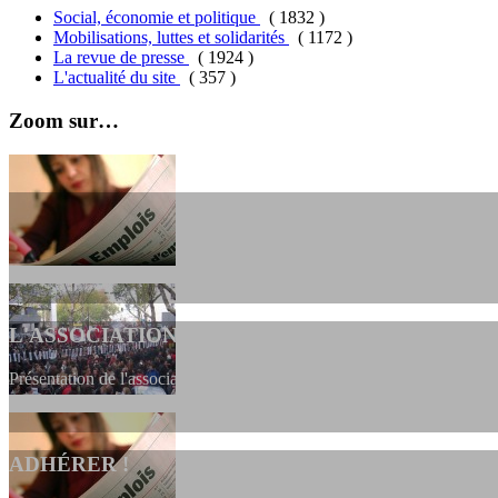
Social, économie et politique
( 1832 )
Mobilisations, luttes et solidarités
( 1172 )
La revue de presse
( 1924 )
L'actualité du site
( 357 )
Zoom sur…
L'ASSOCIATION
Présentation de l'association et de sa charte qui encadre nos actions 
ADHÉRER !