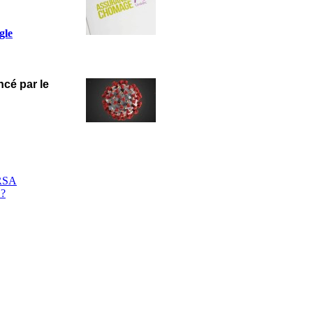
gle
ncé par le
 RSA
 ?