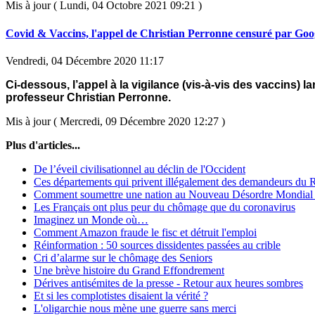
Mis à jour ( Lundi, 04 Octobre 2021 09:21 )
Covid & Vaccins, l'appel de Christian Perronne censuré par Goo
Vendredi, 04 Décembre 2020 11:17
Ci-dessous, l’appel à la vigilance (vis-à-vis des vaccins) la
professeur Christian Perronne.
Mis à jour ( Mercredi, 09 Décembre 2020 12:27 )
Plus d'articles...
De l’éveil civilisationnel au déclin de l'Occident
Ces départements qui privent illégalement des demandeurs du
Comment soumettre une nation au Nouveau Désordre Mondial
Les Français ont plus peur du chômage que du coronavirus
Imaginez un Monde où…
Comment Amazon fraude le fisc et détruit l'emploi
Réinformation : 50 sources dissidentes passées au crible
Cri d’alarme sur le chômage des Seniors
Une brève histoire du Grand Effondrement
Dérives antisémites de la presse - Retour aux heures sombres
Et si les complotistes disaient la vérité ?
L'oligarchie nous mène une guerre sans merci