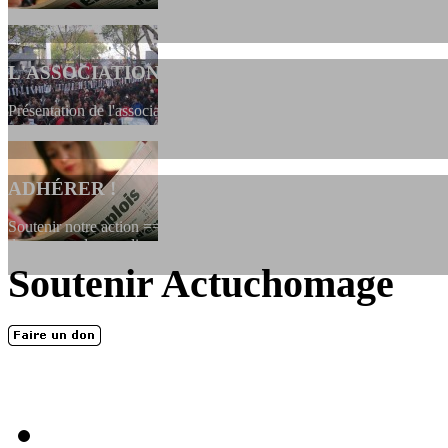
L'ASSOCIATION
Présentation de l'association et de sa charte qui encadre nos actions 
ADHÉRER !
Soutenir notre action ==> Si vous souhaitez adhérer à l’association, vo
dessous, en le remplissant et en...
Soutenir Actuchomage
LES FONDATEURS
En 2004, une dizaine de personnes contribuèrent au lancement de l'assoc
dernières années. L'aventure se pou...