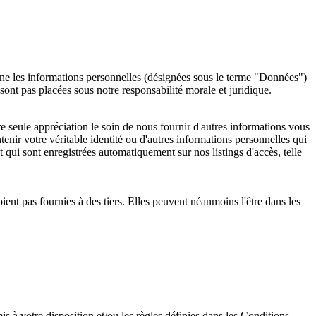
erne les informations personnelles (désignées sous le terme "Données")
nt pas placées sous notre responsabilité morale et juridique.
re seule appréciation le soin de nous fournir d'autres informations vous
nir votre véritable identité ou d'autres informations personnelles qui
i sont enregistrées automatiquement sur nos listings d'accès, telle
ient pas fournies à des tiers. Elles peuvent néanmoins l'être dans les
is à votre disposition et/ou les règles définies dans les Conditions