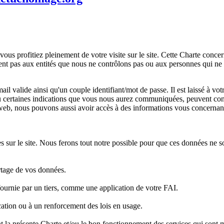
ous profitiez pleinement de votre visite sur le site. Cette Charte conc
t pas aux entités que nous ne contrôlons pas ou aux personnes qui ne so
 valide ainsi qu'un couple identifiant/mot de passe. Il est laissé à vot
ou certaines indications que vous nous aurez communiquées, peuvent conte
b, nous pouvons aussi avoir accès à des informations vous concernant qu
 sur le site. Nous ferons tout notre possible pour que ces données ne so
rtage de vos données.
 fournie par un tiers, comme une application de votre FAI.
ication ou à un renforcement des lois en usage.
int la présente Charte et/ou le bon fonctionnement des services qui sont m