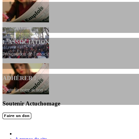
L'ASSOCIATION
Présentation de l'association et de sa charte qui encadre nos actions 
ADHÉRER !
Soutenir notre action ==> Si vous souhaitez adhérer à l’association, vou
Soutenir Actuchomage
LES FONDATEURS
En 2004, une dizaine de personnes contribuèrent au lancement de l'assoc