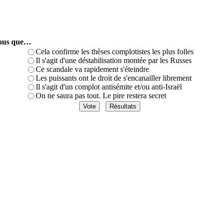
-vous que…
Cela confirme les thèses complotistes les plus folles
Il s'agit d'une déstabilisation montée par les Russes
Ce scandale va rapidement s'éteindre
Les puissants ont le droit de s'encanailler librement
Il s'agit d'un complot antisémite et/ou anti-Israël
On ne saura pas tout. Le pire restera secret