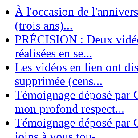
À l'occasion de l'annivers
En 2004, une dizaine de personnes contribuèrent au lancement de l'assoc
dernières années. L'aventure se pou...
(trois ans)...
PRÉCISION : Deux vidéos
réalisées en se...
Les vidéos en lien ont di
supprimée (cens...
Témoignage déposé par G
mon profond respect...
Témoignage déposé par C
joins à vous tou-...