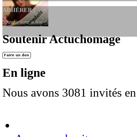
ADHÉRER !
Soutenir notre action ==> Si vous souhaitez adhérer à l’association, vo
dessous, en le remplissant et en...
Soutenir Actuchomage
LES FONDATEURS
En 2004, une dizaine de personnes contribuèrent au lancement de l'assoc
dernières années. L'aventure se pou...
En ligne
Nous avons 3081 invités en