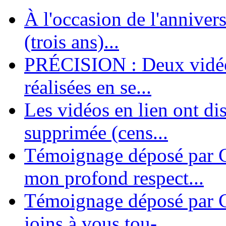
À l'occasion de l'annivers
En 2004, une dizaine de personnes contribuèrent au lancement de l'assoc
dernières années. L'aventure se pou...
(trois ans)...
PRÉCISION : Deux vidéos
réalisées en se...
Les vidéos en lien ont di
supprimée (cens...
Témoignage déposé par G
mon profond respect...
Témoignage déposé par C
joins à vous tou-...