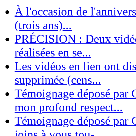
À l'occasion de l'annivers
En 2004, une dizaine de personnes contribuèrent au lancement de l'assoc
dernières années. L'aventure se pou...
(trois ans)...
PRÉCISION : Deux vidéos
réalisées en se...
Les vidéos en lien ont di
supprimée (cens...
Témoignage déposé par G
mon profond respect...
Témoignage déposé par C
joins à vous tou-...