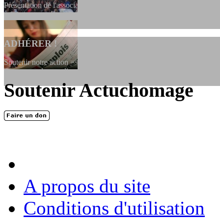
Présentation de l'association et de sa charte qui encadre nos actions 
ADHÉRER !
Soutenir notre action ==> Si vous souhaitez adhérer à l’association, vo
dessous, en le remplissant et en...
Soutenir Actuchomage
LES FONDATEURS
En 2004, une dizaine de personnes contribuèrent au lancement de l'assoc
dernières années. L'aventure se pou...
A propos du site
Conditions d'utilisation