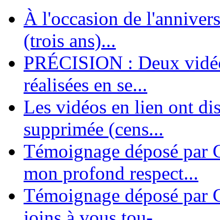
À l'occasion de l'annivers
En 2004, une dizaine de personnes contribuèrent au lancement de l'assoc
dernières années. L'aventure se pou...
(trois ans)...
PRÉCISION : Deux vidéos
réalisées en se...
Les vidéos en lien ont di
supprimée (cens...
Témoignage déposé par G
mon profond respect...
Témoignage déposé par C
joins à vous tou-...