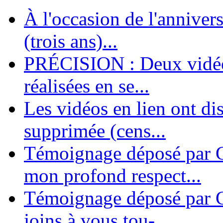
À l'occasion de l'annivers
En 2004, une dizaine de personnes contribuèrent au lancement de l'assoc
dernières années. L'aventure se pou...
(trois ans)...
PRÉCISION : Deux vidéos
réalisées en se...
Les vidéos en lien ont di
supprimée (cens...
Témoignage déposé par G
mon profond respect...
Témoignage déposé par C
joins à vous tou-...