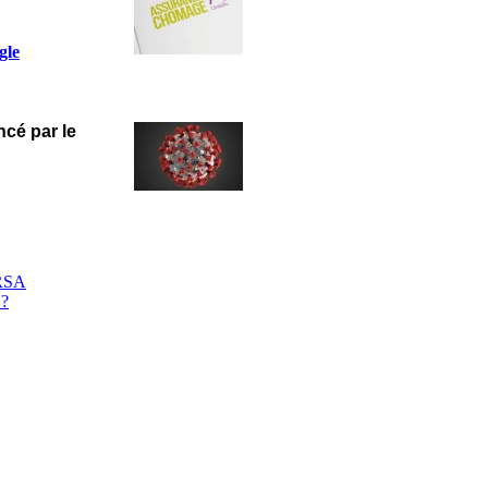
gle
ncé par le
 RSA
 ?