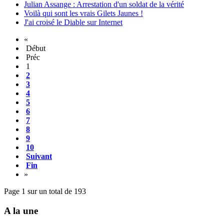
Julian Assange : Arrestation d'un soldat de la vérité
Voilà qui sont les vrais Gilets Jaunes !
J'ai croisé le Diable sur Internet
«
Début
Préc
1
2
3
4
5
6
7
8
9
10
Suivant
Fin
»
Page 1 sur un total de 193
A la une