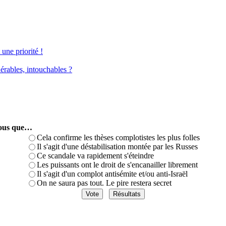
une priorité !
érables, intouchables ?
-vous que…
Cela confirme les thèses complotistes les plus folles
Il s'agit d'une déstabilisation montée par les Russes
Ce scandale va rapidement s'éteindre
Les puissants ont le droit de s'encanailler librement
Il s'agit d'un complot antisémite et/ou anti-Israël
On ne saura pas tout. Le pire restera secret