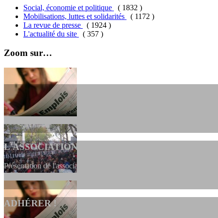
Social, économie et politique
( 1832 )
Mobilisations, luttes et solidarités
( 1172 )
La revue de presse
( 1924 )
L'actualité du site
( 357 )
Zoom sur…
L'ASSOCIATION
Présentation de l'association et de sa charte qui encadre nos actions 
ADHÉRER !