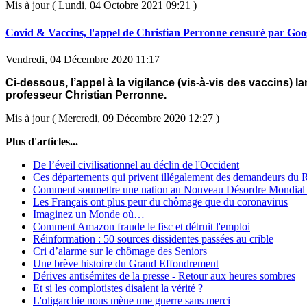
Mis à jour ( Lundi, 04 Octobre 2021 09:21 )
Covid & Vaccins, l'appel de Christian Perronne censuré par Goo
Vendredi, 04 Décembre 2020 11:17
Ci-dessous, l’appel à la vigilance (vis-à-vis des vaccins) la
professeur Christian Perronne.
Mis à jour ( Mercredi, 09 Décembre 2020 12:27 )
Plus d'articles...
De l’éveil civilisationnel au déclin de l'Occident
Ces départements qui privent illégalement des demandeurs du
Comment soumettre une nation au Nouveau Désordre Mondial
Les Français ont plus peur du chômage que du coronavirus
Imaginez un Monde où…
Comment Amazon fraude le fisc et détruit l'emploi
Réinformation : 50 sources dissidentes passées au crible
Cri d’alarme sur le chômage des Seniors
Une brève histoire du Grand Effondrement
Dérives antisémites de la presse - Retour aux heures sombres
Et si les complotistes disaient la vérité ?
L'oligarchie nous mène une guerre sans merci