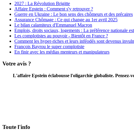
2027 : La Révolution Brigitte
Affaire Epstein : Comment s'y retrouver ?
Guerre en Ukraine : Le bon sens des chômeurs et des précaires
Assurance Chômage : Ce qui change au 1er avril 2025
Le bilan calamiteux d'Emmanuel Macron
Emplois, droits sociaux, logements : La préférence nationale est 
Les complotistes au pouvoir - Bientôt en France ?
Comment les hyper-riches et leurs inféodés sont devenus invuln
François Bayrou le super complotiste
En finir avec les médias menteurs et manipulateurs
Votre avis ?
L'affaire Epstein éclabousse l'oligarchie globaliste. Pensez
Toute l'info