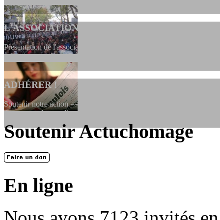
L'ASSOCIATION
Présentation de l'association et de sa charte qui encadre nos actions 
ADHÉRER !
Soutenir notre action ==> Si vous souhaitez adhérer à l’association, vo
dessous, en le remplissant et en...
Soutenir Actuchomage
LES FONDATEURS
En 2004, une dizaine de personnes contribuèrent au lancement de l'assoc
dernières années. L'aventure se pou...
En ligne
Nous avons 7123 invités en