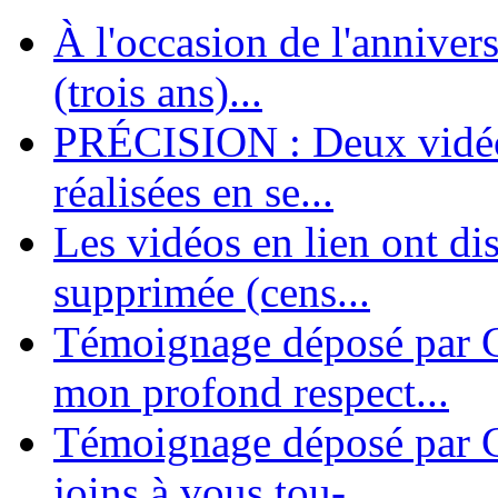
À l'occasion de l'annivers
En 2004, une dizaine de personnes contribuèrent au lancement de l'assoc
dernières années. L'aventure se pou...
(trois ans)...
PRÉCISION : Deux vidéos
réalisées en se...
Les vidéos en lien ont di
supprimée (cens...
Témoignage déposé par G
mon profond respect...
Témoignage déposé par C
joins à vous tou-...