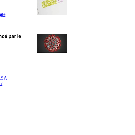
gle
ncé par le
 RSA
 ?