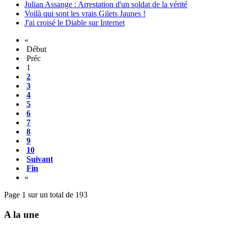
Julian Assange : Arrestation d'un soldat de la vérité
Voilà qui sont les vrais Gilets Jaunes !
J'ai croisé le Diable sur Internet
«
Début
Préc
1
2
3
4
5
6
7
8
9
10
Suivant
Fin
»
Page 1 sur un total de 193
A la une