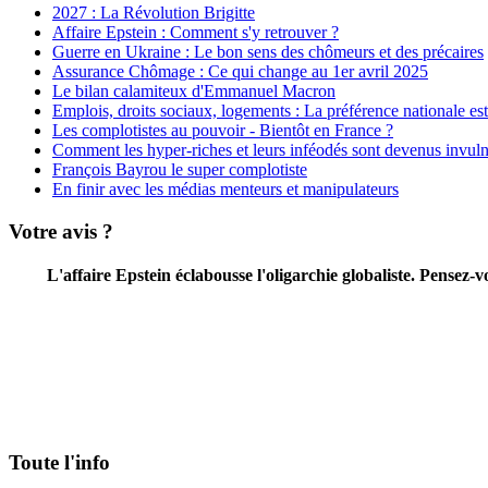
2027 : La Révolution Brigitte
Affaire Epstein : Comment s'y retrouver ?
Guerre en Ukraine : Le bon sens des chômeurs et des précaires
Assurance Chômage : Ce qui change au 1er avril 2025
Le bilan calamiteux d'Emmanuel Macron
Emplois, droits sociaux, logements : La préférence nationale est 
Les complotistes au pouvoir - Bientôt en France ?
Comment les hyper-riches et leurs inféodés sont devenus invuln
François Bayrou le super complotiste
En finir avec les médias menteurs et manipulateurs
Votre avis ?
L'affaire Epstein éclabousse l'oligarchie globaliste. Pensez
Toute l'info