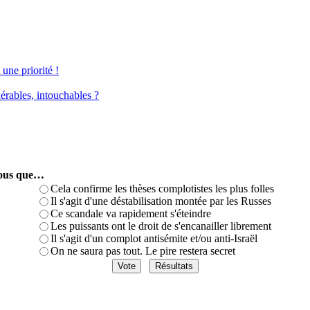
une priorité !
érables, intouchables ?
-vous que…
Cela confirme les thèses complotistes les plus folles
Il s'agit d'une déstabilisation montée par les Russes
Ce scandale va rapidement s'éteindre
Les puissants ont le droit de s'encanailler librement
Il s'agit d'un complot antisémite et/ou anti-Israël
On ne saura pas tout. Le pire restera secret