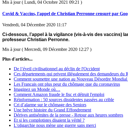
Mis à jour ( Lundi, 04 Octobre 2021 09:21 )
Covid & Vaccins, l'appel de Christian Perronne censuré par Goo
Vendredi, 04 Décembre 2020 11:17
Ci-dessous, l’appel à la vigilance (vis-à-vis des vaccins) la
professeur Christian Perronne.
Mis à jour ( Mercredi, 09 Décembre 2020 12:27 )
Plus d'articles...
De l’éveil civilisationnel au déclin de l'Occident
Ces départements qui privent illégalement des demandeurs du
Comment soumettre une nation au Nouveau Désordre Mondial
Les Français ont plus peur du chômage que du coronavirus
Imaginez un Monde où…
Comment Amazon fraude le fisc et détruit l'emploi
Réinformation : 50 sources dissidentes passées au crible
Cri d’alarme sur le chômage des Seniors
Une brève histoire du Grand Effondrement
Dérives antisémites de la presse - Retour aux heures sombres
Et si les complotistes disaient la vérité ?
L'oligarchie nous mène une guerre sans merci