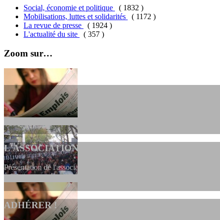
Social, économie et politique
( 1832 )
Mobilisations, luttes et solidarités
( 1172 )
La revue de presse
( 1924 )
L'actualité du site
( 357 )
Zoom sur…
L'ASSOCIATION
Présentation de l'association et de sa charte qui encadre nos actions 
ADHÉRER !