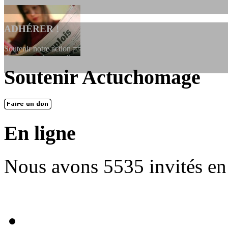
ADHÉRER !
Soutenir notre action ==> Si vous souhaitez adhérer à l’association, vo
dessous, en le remplissant et en...
Soutenir Actuchomage
LES FONDATEURS
En 2004, une dizaine de personnes contribuèrent au lancement de l'assoc
dernières années. L'aventure se pou...
En ligne
Nous avons 5535 invités en