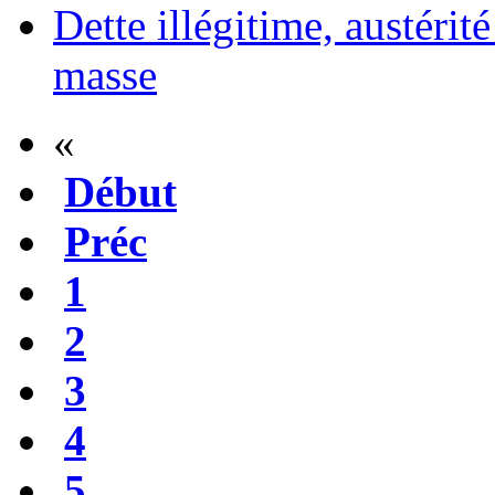
Dette illégitime, austérit
masse
«
Début
Préc
1
2
3
4
5