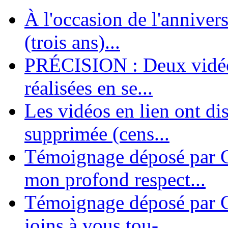
À l'occasion de l'annivers
En 2004, une dizaine de personnes contribuèrent au lancement de l'assoc
dernières années. L'aventure se pou...
(trois ans)...
PRÉCISION : Deux vidéos
réalisées en se...
Les vidéos en lien ont di
supprimée (cens...
Témoignage déposé par G
mon profond respect...
Témoignage déposé par C
joins à vous tou-...