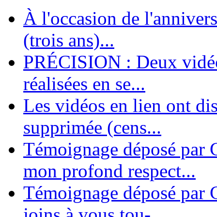
À l'occasion de l'annivers
En 2004, une dizaine de personnes contribuèrent au lancement de l'assoc
dernières années. L'aventure se pou...
(trois ans)...
PRÉCISION : Deux vidéos
réalisées en se...
Les vidéos en lien ont di
supprimée (cens...
Témoignage déposé par G
mon profond respect...
Témoignage déposé par C
joins à vous tou-...