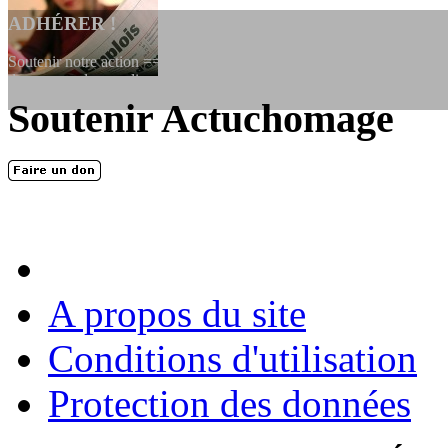
ADHÉRER !
Soutenir notre action ==> Si vous souhaitez adhérer à l’association, vo
dessous, en le remplissant et en...
Soutenir Actuchomage
LES FONDATEURS
En 2004, une dizaine de personnes contribuèrent au lancement de l'assoc
dernières années. L'aventure se pou...
A propos du site
Conditions d'utilisation
Protection des données