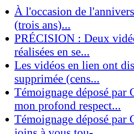
À l'occasion de l'annivers
En 2004, une dizaine de personnes contribuèrent au lancement de l'assoc
dernières années. L'aventure se pou...
(trois ans)...
PRÉCISION : Deux vidéos
réalisées en se...
Les vidéos en lien ont di
supprimée (cens...
Témoignage déposé par G
mon profond respect...
Témoignage déposé par C
joins à vous tou-...