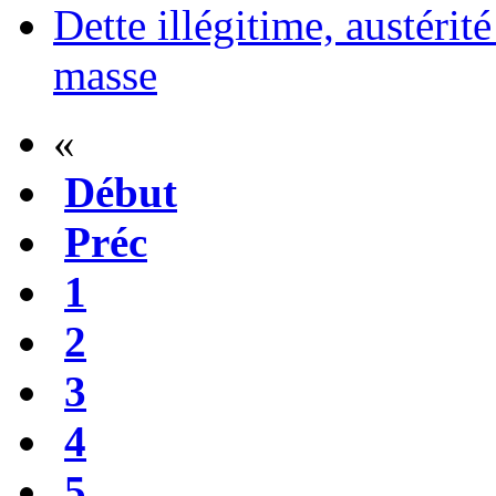
Dette illégitime, austérit
masse
«
Début
Préc
1
2
3
4
5