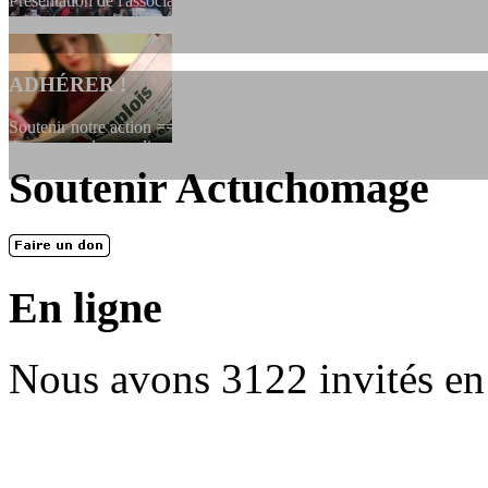
Présentation de l'association et de sa charte qui encadre nos actions 
ADHÉRER !
Soutenir notre action ==> Si vous souhaitez adhérer à l’association, vo
dessous, en le remplissant et en...
Soutenir Actuchomage
LES FONDATEURS
En 2004, une dizaine de personnes contribuèrent au lancement de l'assoc
dernières années. L'aventure se pou...
En ligne
Nous avons 3122 invités en