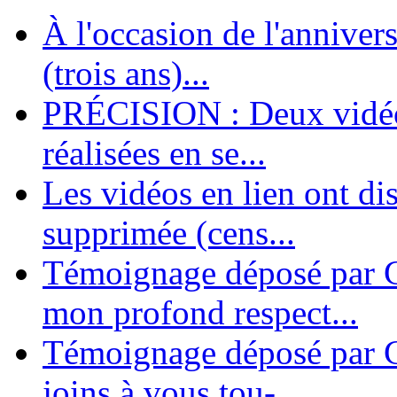
À l'occasion de l'annivers
En 2004, une dizaine de personnes contribuèrent au lancement de l'assoc
dernières années. L'aventure se pou...
(trois ans)...
PRÉCISION : Deux vidéos
réalisées en se...
Les vidéos en lien ont di
supprimée (cens...
Témoignage déposé par G
mon profond respect...
Témoignage déposé par C
joins à vous tou-...