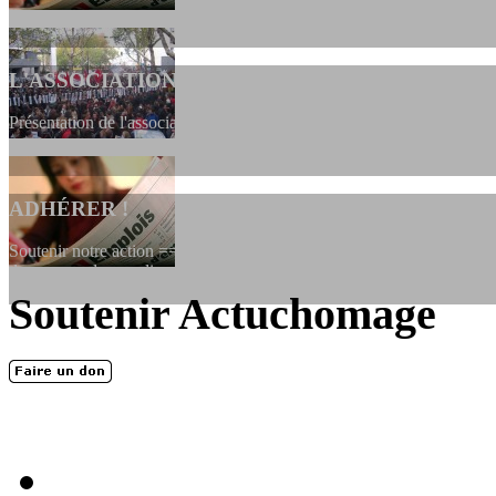
L'ASSOCIATION
Présentation de l'association et de sa charte qui encadre nos actions 
ADHÉRER !
Soutenir notre action ==> Si vous souhaitez adhérer à l’association, vo
dessous, en le remplissant et en...
Soutenir Actuchomage
LES FONDATEURS
En 2004, une dizaine de personnes contribuèrent au lancement de l'assoc
dernières années. L'aventure se pou...