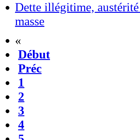
Dette illégitime, austérit
masse
«
Début
Préc
1
2
3
4
5