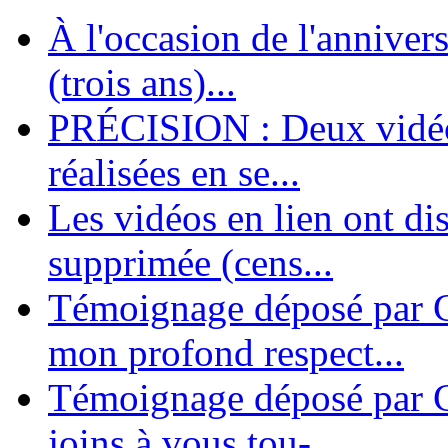
À l'occasion de l'annivers
En 2004, une dizaine de personnes contribuèrent au lancement de l'assoc
dernières années. L'aventure se pou...
(trois ans)...
PRÉCISION : Deux vidéos
réalisées en se...
Les vidéos en lien ont di
supprimée (cens...
Témoignage déposé par G
mon profond respect...
Témoignage déposé par C
joins à vous tou-...