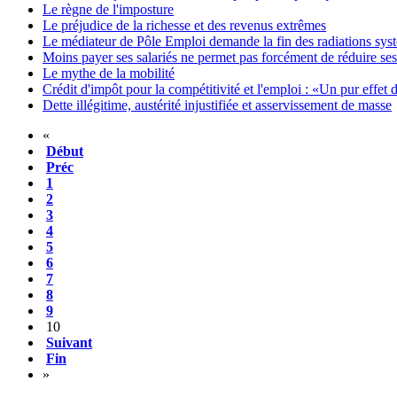
Le règne de l'imposture
Le préjudice de la richesse et des revenus extrêmes
Le médiateur de Pôle Emploi demande la fin des radiations sys
Moins payer ses salariés ne permet pas forcément de réduire ses
Le mythe de la mobilité
Crédit d'impôt pour la compétitivité et l'emploi : «Un pur effet 
Dette illégitime, austérité injustifiée et asservissement de masse
«
Début
Préc
1
2
3
4
5
6
7
8
9
10
Suivant
Fin
»