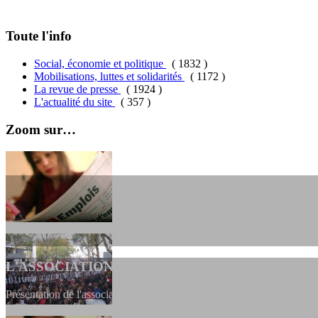
Toute l'info
Social, économie et politique
( 1832 )
Mobilisations, luttes et solidarités
( 1172 )
La revue de presse
( 1924 )
L'actualité du site
( 357 )
Zoom sur…
L'ASSOCIATION
Présentation de l'association et de sa charte qui encadre nos actions 