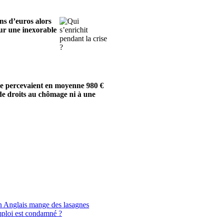
ns d’euros alors
sur une inexorable
ge percevaient en moyenne 980 €
 de droits au chômage ni à une
un Anglais mange des lasagnes
mploi est condamné ?