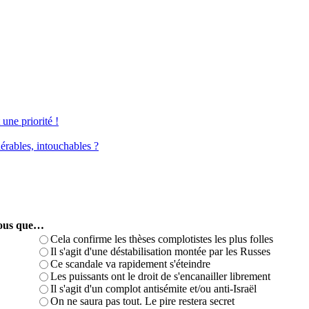
une priorité !
érables, intouchables ?
-vous que…
Cela confirme les thèses complotistes les plus folles
Il s'agit d'une déstabilisation montée par les Russes
Ce scandale va rapidement s'éteindre
Les puissants ont le droit de s'encanailler librement
Il s'agit d'un complot antisémite et/ou anti-Israël
On ne saura pas tout. Le pire restera secret