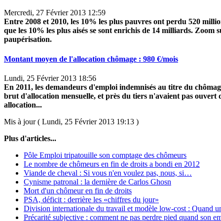
Mercredi, 27 Février 2013 12:59
Entre 2008 et 2010, les 10% les plus pauvres ont perdu 520 millio
que les 10% les plus aisés se sont enrichis de 14 milliards. Zoom 
paupérisation.
Montant moyen de l'allocation chômage : 980 €/mois
Lundi, 25 Février 2013 18:56
En 2011, les demandeurs d'emploi indemnisés au titre du chôma
brut d'allocation mensuelle, et près du tiers n'avaient pas ouvert
allocation...
Mis à jour ( Lundi, 25 Février 2013 19:13 )
Plus d'articles...
Pôle Emploi tripatouille son comptage des chômeurs
Le nombre de chômeurs en fin de droits a bondi en 2012
Viande de cheval : Si vous n'en voulez pas, nous, si…
Cynisme patronal : la dernière de Carlos Ghosn
Mort d'un chômeur en fin de droits
PSA, déficit : derrière les «chiffres du jour»
Division internationale du travail et modèle low-cost : Quand 
Précarité subjective : comment ne pas perdre pied quand son e