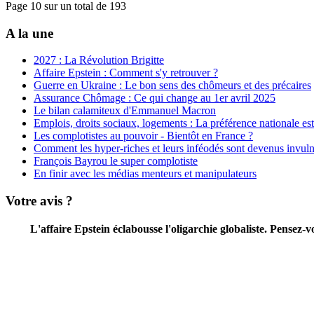
Page 10 sur un total de 193
A la une
2027 : La Révolution Brigitte
Affaire Epstein : Comment s'y retrouver ?
Guerre en Ukraine : Le bon sens des chômeurs et des précaires
Assurance Chômage : Ce qui change au 1er avril 2025
Le bilan calamiteux d'Emmanuel Macron
Emplois, droits sociaux, logements : La préférence nationale est 
Les complotistes au pouvoir - Bientôt en France ?
Comment les hyper-riches et leurs inféodés sont devenus invuln
François Bayrou le super complotiste
En finir avec les médias menteurs et manipulateurs
Votre avis ?
L'affaire Epstein éclabousse l'oligarchie globaliste. Pensez