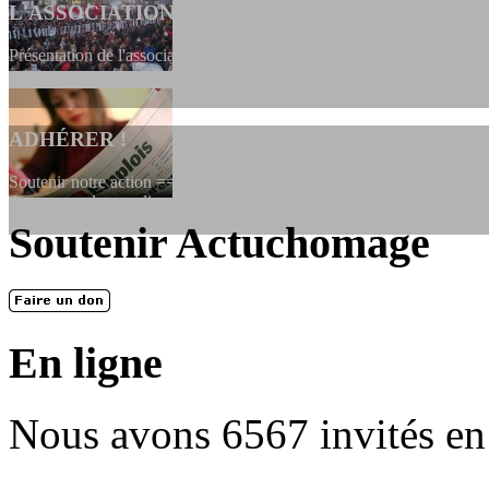
L'ASSOCIATION
Présentation de l'association et de sa charte qui encadre nos actions 
ADHÉRER !
Soutenir notre action ==> Si vous souhaitez adhérer à l’association, vo
dessous, en le remplissant et en...
Soutenir Actuchomage
LES FONDATEURS
En 2004, une dizaine de personnes contribuèrent au lancement de l'assoc
dernières années. L'aventure se pou...
En ligne
Nous avons 6567 invités en