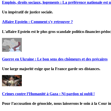
Emplois, droits sociaux, logements : La préférence nationale est u
Un impératif de justice sociale.
Affaire Epstein : Comment s'y retrouver ?
L'affaire Epstein est le plus gros scandale politico-financier-pédoc
Guerre en Ukraine : Le bon sens des chômeurs et des précaires
Une large majorité exige que la France garde ses distances.
Crimes contre l’Humanité à Gaza : Ni pardon ni oubli !
Pour l’accusation de génocide, nous laisserons le soin à la Cour in