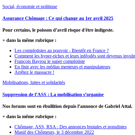
Social, économie et politique
Assurance Chômage : Ce qui change au 1er avril 2025
Pour certains, le poisson d’avril risque d'être indigeste.
+ dans la même rubrique :
Les complotistes au pouvoir - Bientôt en France ?
Comment les hyper-riches et leurs inféodés sont devenus invuln
François Bayrou le super complotiste
En finir avec les médias menteurs et manipulateurs
Arrêtez le massacre !
Mobilisations, luttes et solidarités
Suppression de l’ASS : La mobilisation s’organise
Nos forums sont en ébullition depuis l’annonce de Gabriel Attal.
+ dans la même rubrique :
Chômage, ASS, RSA : Des annonces brutales et populistes
Manif des Chômeurs, le 3 décembre 2022