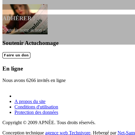
ADHÉRER !
Soutenir notre action ==> Si vous souhaitez adhérer à l’association, vou
Soutenir Actuchomage
LES FONDATEURS
En 2004, une dizaine de personnes contribuèrent au lancement de l'assoc
En ligne
Nous avons 6266 invités en ligne
A propos du site
Conditions d'utilisation
Protection des données
Copyright © 2009 APNÉE. Tous droits réservés.
Conception technique
agence web Technivore
. Hebergé par
Net-Sam