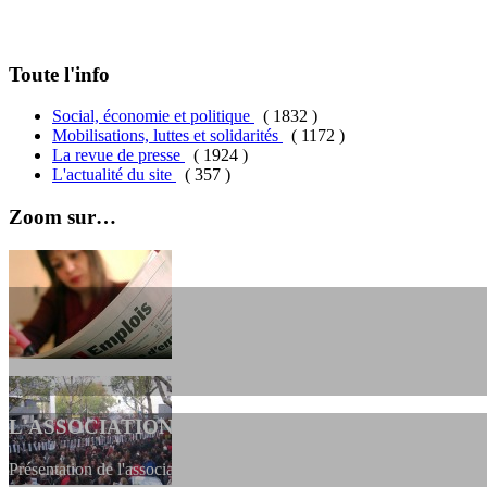
Toute l'info
Social, économie et politique
( 1832 )
Mobilisations, luttes et solidarités
( 1172 )
La revue de presse
( 1924 )
L'actualité du site
( 357 )
Zoom sur…
L'ASSOCIATION
Présentation de l'association et de sa charte qui encadre nos actions 