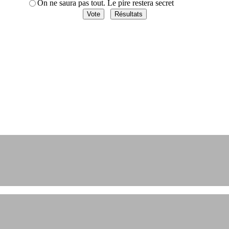
On ne saura pas tout. Le pire restera secret
et engagements depuis 2004.