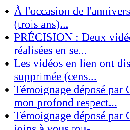
À l'occasion de l'annivers
En 2004, une dizaine de personnes contribuèrent au lancement de l'assoc
dernières années. L'aventure se pou...
(trois ans)...
PRÉCISION : Deux vidéos
réalisées en se...
Les vidéos en lien ont di
supprimée (cens...
Témoignage déposé par G
mon profond respect...
Témoignage déposé par C
joins à vous tou-...