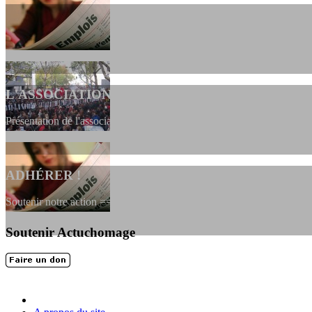
L'ASSOCIATION
Présentation de l'association et de sa charte qui encadre nos actions 
ADHÉRER !
Soutenir notre action ==> Si vous souhaitez adhérer à l’association, vou
Soutenir Actuchomage
LES FONDATEURS
En 2004, une dizaine de personnes contribuèrent au lancement de l'assoc