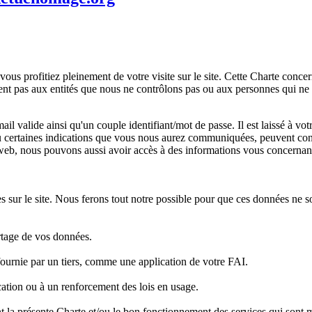
ous profitiez pleinement de votre visite sur le site. Cette Charte conc
t pas aux entités que nous ne contrôlons pas ou aux personnes qui ne so
 valide ainsi qu'un couple identifiant/mot de passe. Il est laissé à vot
ou certaines indications que vous nous aurez communiquées, peuvent conte
b, nous pouvons aussi avoir accès à des informations vous concernant qu
 sur le site. Nous ferons tout notre possible pour que ces données ne so
rtage de vos données.
 fournie par un tiers, comme une application de votre FAI.
ication ou à un renforcement des lois en usage.
int la présente Charte et/ou le bon fonctionnement des services qui sont m