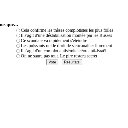
-vous que…
Cela confirme les thèses complotistes les plus folles
Il s'agit d'une déstabilisation montée par les Russes
Ce scandale va rapidement s'éteindre
Les puissants ont le droit de s'encanailler librement
Il s'agit d'un complot antisémite et/ou anti-Israël
On ne saura pas tout. Le pire restera secret