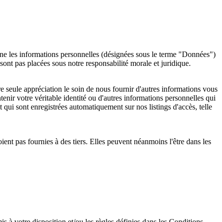
erne les informations personnelles (désignées sous le terme "Données")
nt pas placées sous notre responsabilité morale et juridique.
re seule appréciation le soin de nous fournir d'autres informations vous
nir votre véritable identité ou d'autres informations personnelles qui
i sont enregistrées automatiquement sur nos listings d'accès, telle
ient pas fournies à des tiers. Elles peuvent néanmoins l'être dans les
is à votre disposition et/ou les règles définies dans les Conditions