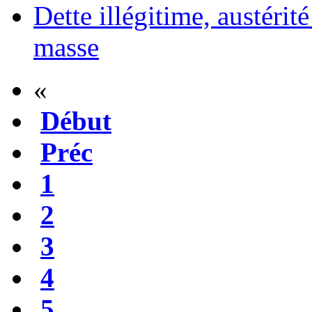
Dette illégitime, austérit
masse
«
Début
Préc
1
2
3
4
5