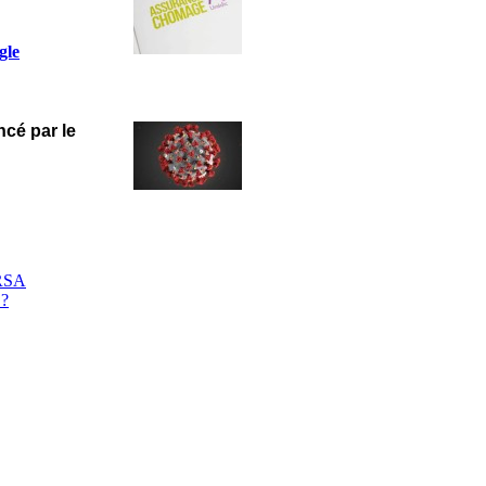
gle
ncé par le
 RSA
 ?