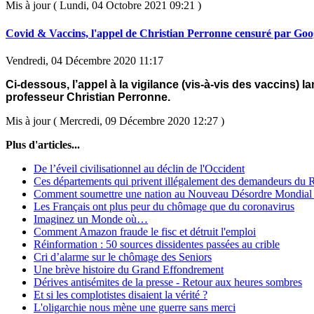
Mis à jour ( Lundi, 04 Octobre 2021 09:21 )
Covid & Vaccins, l'appel de Christian Perronne censuré par Goo
Vendredi, 04 Décembre 2020 11:17
Ci-dessous, l’appel à la vigilance (vis-à-vis des vaccins) la
professeur Christian Perronne.
Mis à jour ( Mercredi, 09 Décembre 2020 12:27 )
Plus d'articles...
De l’éveil civilisationnel au déclin de l'Occident
Ces départements qui privent illégalement des demandeurs du
Comment soumettre une nation au Nouveau Désordre Mondial
Les Français ont plus peur du chômage que du coronavirus
Imaginez un Monde où…
Comment Amazon fraude le fisc et détruit l'emploi
Réinformation : 50 sources dissidentes passées au crible
Cri d’alarme sur le chômage des Seniors
Une brève histoire du Grand Effondrement
Dérives antisémites de la presse - Retour aux heures sombres
Et si les complotistes disaient la vérité ?
L'oligarchie nous mène une guerre sans merci