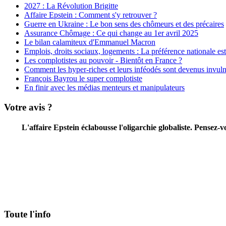
2027 : La Révolution Brigitte
Affaire Epstein : Comment s'y retrouver ?
Guerre en Ukraine : Le bon sens des chômeurs et des précaires
Assurance Chômage : Ce qui change au 1er avril 2025
Le bilan calamiteux d'Emmanuel Macron
Emplois, droits sociaux, logements : La préférence nationale est 
Les complotistes au pouvoir - Bientôt en France ?
Comment les hyper-riches et leurs inféodés sont devenus invuln
François Bayrou le super complotiste
En finir avec les médias menteurs et manipulateurs
Votre avis ?
L'affaire Epstein éclabousse l'oligarchie globaliste. Pensez
Toute l'info