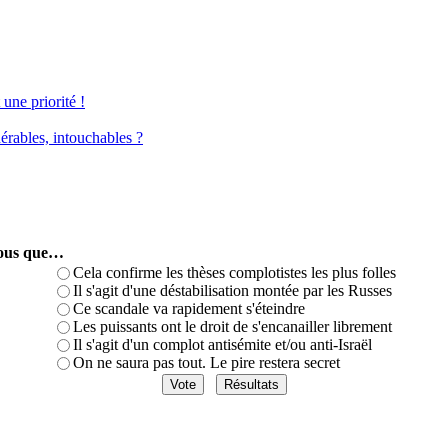
une priorité !
érables, intouchables ?
-vous que…
Cela confirme les thèses complotistes les plus folles
Il s'agit d'une déstabilisation montée par les Russes
Ce scandale va rapidement s'éteindre
Les puissants ont le droit de s'encanailler librement
Il s'agit d'un complot antisémite et/ou anti-Israël
On ne saura pas tout. Le pire restera secret