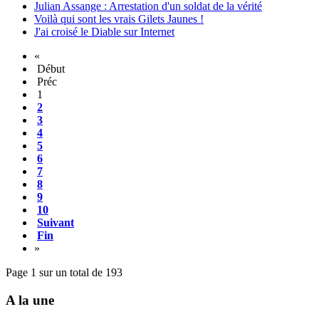
Julian Assange : Arrestation d'un soldat de la vérité
Voilà qui sont les vrais Gilets Jaunes !
J'ai croisé le Diable sur Internet
«
Début
Préc
1
2
3
4
5
6
7
8
9
10
Suivant
Fin
»
Page 1 sur un total de 193
A la une