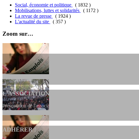
Social, économie et politique
( 1832 )
Mobilisations, luttes et solidarités
( 1172 )
La revue de presse
( 1924 )
L'actualité du site
( 357 )
Zoom sur…
L'ASSOCIATION
Présentation de l'association et de sa charte qui encadre nos actions 
ADHÉRER !