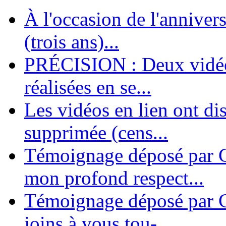
À l'occasion de l'annivers
En 2004, une dizaine de personnes contribuèrent au lancement de l'assoc
dernières années. L'aventure se pou...
(trois ans)...
PRÉCISION : Deux vidéos
réalisées en se...
Les vidéos en lien ont di
supprimée (cens...
Témoignage déposé par G
mon profond respect...
Témoignage déposé par C
joins à vous tou-...