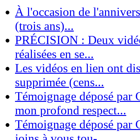
À l'occasion de l'annivers
En 2004, une dizaine de personnes contribuèrent au lancement de l'assoc
dernières années. L'aventure se pou...
(trois ans)...
PRÉCISION : Deux vidéos
réalisées en se...
Les vidéos en lien ont di
supprimée (cens...
Témoignage déposé par G
mon profond respect...
Témoignage déposé par C
joins à vous tou-...