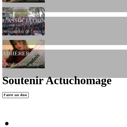
L'ASSOCIATION
Présentation de l'association et de sa charte qui encadre nos actions 
ADHÉRER !
Soutenir notre action ==> Si vous souhaitez adhérer à l’association, vo
dessous, en le remplissant et en...
Soutenir Actuchomage
LES FONDATEURS
En 2004, une dizaine de personnes contribuèrent au lancement de l'assoc
dernières années. L'aventure se pou...