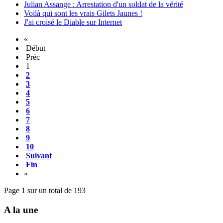
Julian Assange : Arrestation d'un soldat de la vérité
Voilà qui sont les vrais Gilets Jaunes !
J'ai croisé le Diable sur Internet
«
Début
Préc
1
2
3
4
5
6
7
8
9
10
Suivant
Fin
»
Page 1 sur un total de 193
A la une