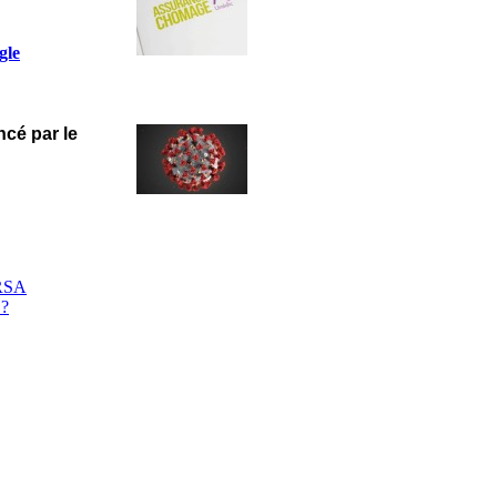
gle
ncé par le
 RSA
 ?