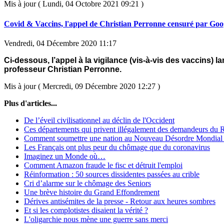
Mis à jour ( Lundi, 04 Octobre 2021 09:21 )
Covid & Vaccins, l'appel de Christian Perronne censuré par Goo
Vendredi, 04 Décembre 2020 11:17
Ci-dessous, l’appel à la vigilance (vis-à-vis des vaccins) la
professeur Christian Perronne.
Mis à jour ( Mercredi, 09 Décembre 2020 12:27 )
Plus d'articles...
De l’éveil civilisationnel au déclin de l'Occident
Ces départements qui privent illégalement des demandeurs du
Comment soumettre une nation au Nouveau Désordre Mondial
Les Français ont plus peur du chômage que du coronavirus
Imaginez un Monde où…
Comment Amazon fraude le fisc et détruit l'emploi
Réinformation : 50 sources dissidentes passées au crible
Cri d’alarme sur le chômage des Seniors
Une brève histoire du Grand Effondrement
Dérives antisémites de la presse - Retour aux heures sombres
Et si les complotistes disaient la vérité ?
L'oligarchie nous mène une guerre sans merci