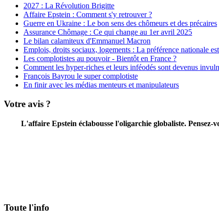
2027 : La Révolution Brigitte
Affaire Epstein : Comment s'y retrouver ?
Guerre en Ukraine : Le bon sens des chômeurs et des précaires
Assurance Chômage : Ce qui change au 1er avril 2025
Le bilan calamiteux d'Emmanuel Macron
Emplois, droits sociaux, logements : La préférence nationale est 
Les complotistes au pouvoir - Bientôt en France ?
Comment les hyper-riches et leurs inféodés sont devenus invuln
François Bayrou le super complotiste
En finir avec les médias menteurs et manipulateurs
Votre avis ?
L'affaire Epstein éclabousse l'oligarchie globaliste. Pensez
Toute l'info