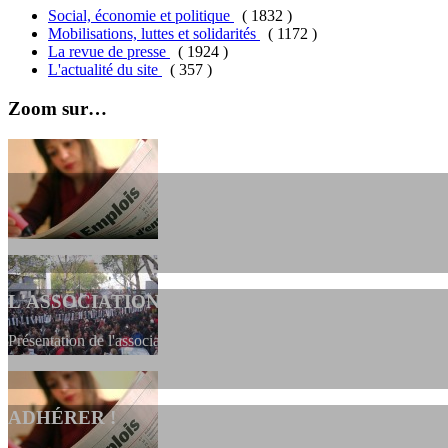
Social, économie et politique
( 1832 )
Mobilisations, luttes et solidarités
( 1172 )
La revue de presse
( 1924 )
L'actualité du site
( 357 )
Zoom sur…
L'ASSOCIATION
Présentation de l'association et de sa charte qui encadre nos actions 
ADHÉRER !