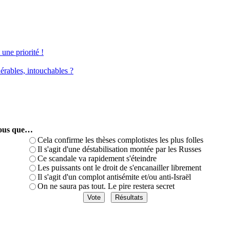
une priorité !
érables, intouchables ?
-vous que…
Cela confirme les thèses complotistes les plus folles
Il s'agit d'une déstabilisation montée par les Russes
Ce scandale va rapidement s'éteindre
Les puissants ont le droit de s'encanailler librement
Il s'agit d'un complot antisémite et/ou anti-Israël
On ne saura pas tout. Le pire restera secret